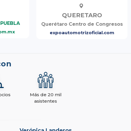
QUERETARO
 PUEBLA
Querétaro Centro de Congresos
com.mx
expoautomotrizoficial.com
con
ocios
Más de 20 mil
asistentes
Verónica Landeros