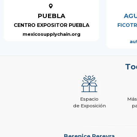
PUEBLA
AGU
CENTRO EXPOSITOR PUEBLA
FICOTR
mexicosupplychain.org
au
To
Espacio
Más
de Exposición
pa
Berenice Pereyra